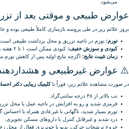
می‌شود.
عوارض طبیعی و موقتی بعد از تزر
بروز علائم زیر در طی پروسه بازسازی کاملاً طبیعی بوده و جای
تورم:
تورم در ناحیه تزریق و محل برداشت طبیعی است، معمولاً ۳ الی ۴ روز اول به اوج می‌رسد و طی ۱۰ الی ۱۴ ر
کبودی و سوزش خفیف:
کبودی ممکن است ۱ تا ۲ هفته باقی بماند.
زمان تثبیت نتایج:
اگرچه نتایج اولیه پس از کاهش تورم مشخص می‌شو
⚠️ عوارض غیرطبیعی و هشداردهند
در صورت مشاهده علائم زیر، فوراً با
کلینیک زیبایی دکتر احسا
تب بالاتر از ۳۸ درجه سانتی‌گراد.
قرمزی شدید و رو به افزایش در ناحیه عمل یا محل تزری
تورم بسیار شدید، ناگهانی یا غیرعادی همراه با احساس گر
درد شدید و غیرقابل کنترل با داروهای مسکن تجویزی.
خروج ترشحات چرکی، بدبو یا خونریزی فعال از محل زخم