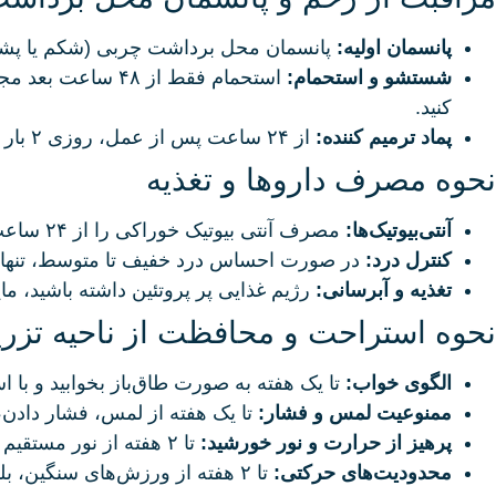
پانسمان اولیه:
پانسمان محل برداشت چربی (شکم یا پشت سر) را تا ۲۴ ساعت خشک و تمیز نگه دارید. خروج مقدار کمی خون
شستشو و استحمام:
استحمام فقط از 
کنید.
پماد ترمیم‌ کننده:
از ۲۴ ساعت پس از عمل، روزی ۲ بار (صبح و شب) پماد ترمیم‌کننده تجویز شده را با گاز استریل تمیز روی محل برداشت بمالید.
نحوه مصرف داروها و تغذیه
آنتی‌بیوتیک‌ها:
مصرف آنتی‌ بیوتیک خوراکی را از ۲۴ ساعت پس از عمل شروع کرده و دوره درمان را حتی در صورت بهبودی کامل تا انتها ادامه دهید.
کنترل درد:
در صورت احساس درد خفیف تا متوسط، تنها از
تغذیه و آبرسانی:
رژیم غذایی پر پروتئین داشته باشید، مایعات فراوان بن
نحوه استراحت و محافظت از ناحیه تزر
الگوی خواب:
تا یک هفته به صورت طاق‌باز بخوابید و با اس
ممنوعیت لمس و فشار:
تا یک هفته از لمس، فشار دادن، م
پرهیز از حرارت و نور خورشید:
تا ۲ هفته از نور مستقیم آفتاب، گرمای شدید یا سرمای زیاد پرهیز کنید. پس از دو هفته استفاده مداوم از ضدآفتاب با SPF بالا ضروری است.
محدودیت‌های حرکتی: